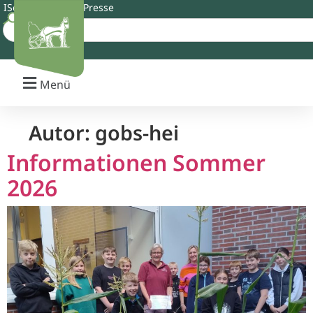
IServ
Schulshop
Presse
Menü
Autor:
gobs-hei
Informationen Sommer
2026